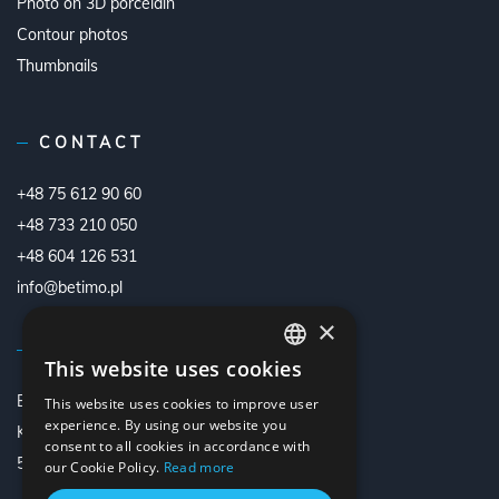
Photo on 3D porcelain
Contour photos
Thumbnails
CONTACT
+48 75 612 90 60
+48 733 210 050
+48 604 126 531
info@betimo.pl
×
VISIT US
This website uses cookies
POLISH
Betimo
This website uses cookies to improve user
ENGLISH
experience. By using our website you
Kraśnik Górny 46B
consent to all cookies in accordance with
GERMAN
59-700 Boleslawiec, Poland
our Cookie Policy.
Read more
ITALIAN